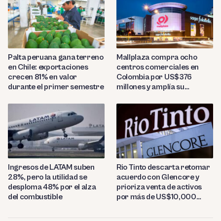
Palta peruana gana terreno
Mallplaza compra ocho
en Chile: exportaciones
centros comerciales en
crecen 81% en valor
Colombia por US$376
durante el primer semestre
millones y amplía su
presencia regional
Ingresos de LATAM suben
Rio Tinto descarta retomar
28%, pero la utilidad se
acuerdo con Glencore y
desploma 48% por el alza
prioriza venta de activos
del combustible
por más de US$10,000
millones