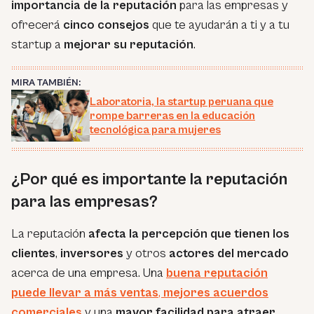
importancia de la reputación
para las empresas y
ofrecerá
cinco consejos
que te ayudarán a ti y a tu
startup a
mejorar su reputación
.
MIRA TAMBIÉN:
Laboratoria, la startup peruana que
rompe barreras en la educación
tecnológica para mujeres
¿Por qué es importante la reputación
para las empresas?
La reputación
afecta la percepción que tienen los
clientes
,
inversores
y otros
actores
del mercado
acerca de una empresa. Una
buena reputación
puede llevar a más ventas
,
mejores acuerdos
comerciales
y una
mayor facilidad para atraer