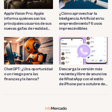
Apple Vision Pro: Apple
¿Cómo aprovechar la
informa quiénes son los
Inteligencia Artificial en tu
principales usuarios de sus
emprendimiento? 6 usos
nuevas gafas de realidad
imprescindibles
virtual
ChatGPT: ¿Una oportunidad
Descarga la versión más
o un riesgo para las
reciente y libre de anuncios
finanzas y la banca?
de WhatsApp con el estilo
de iPhone para octubre de
2023.