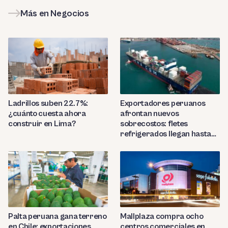
Más en Negocios
Ladrillos suben 22.7%:
Exportadores peruanos
¿cuánto cuesta ahora
afrontan nuevos
construir en Lima?
sobrecostos: fletes
refrigerados llegan hasta
US$7,000 por contenedor
Palta peruana gana terreno
Mallplaza compra ocho
en Chile: exportaciones
centros comerciales en