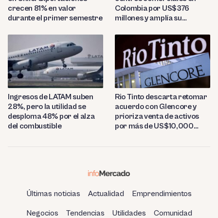
crecen 81% en valor
Colombia por US$376
durante el primer semestre
millones y amplía su
presencia regional
Ingresos de LATAM suben
Rio Tinto descarta retomar
28%, pero la utilidad se
acuerdo con Glencore y
desploma 48% por el alza
prioriza venta de activos
del combustible
por más de US$10,000
millones
Últimas noticias
Actualidad
Emprendimientos
Negocios
Tendencias
Utilidades
Comunidad