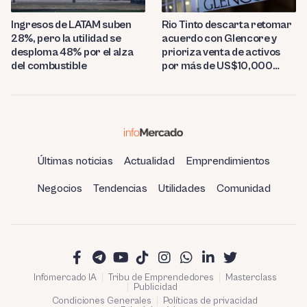
Ingresos de LATAM suben
Rio Tinto descarta retomar
28%, pero la utilidad se
acuerdo con Glencore y
desploma 48% por el alza
prioriza venta de activos
del combustible
por más de US$10,000
millones
Últimas noticias
Actualidad
Emprendimientos
Negocios
Tendencias
Utilidades
Comunidad
Infomercado IA
Tribu de Emprendedores
Masterclass
Publicidad
Condiciones Generales
Políticas de privacidad