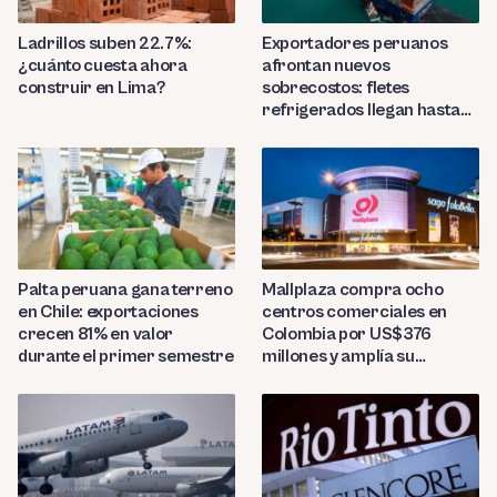
Ladrillos suben 22.7%:
Exportadores peruanos
¿cuánto cuesta ahora
afrontan nuevos
construir en Lima?
sobrecostos: fletes
refrigerados llegan hasta
US$7,000 por contenedor
Palta peruana gana terreno
Mallplaza compra ocho
en Chile: exportaciones
centros comerciales en
crecen 81% en valor
Colombia por US$376
durante el primer semestre
millones y amplía su
presencia regional