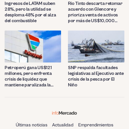
Ingresos de LATAM suben
Rio Tinto descarta retomar
28%, pero la utilidad se
acuerdo con Glencore y
desploma 48% por el alza
prioriza venta de activos
del combustible
por más de US$10,000
millones
Petroperú gana US$121
SNP respalda facultades
millones, pero enfrenta
legislativas al Ejecutivo ante
crisis de liquidez que
crisis de la pesca por El
mantiene paralizada la
Niño
refinería de Talara
Últimas noticias
Actualidad
Emprendimientos