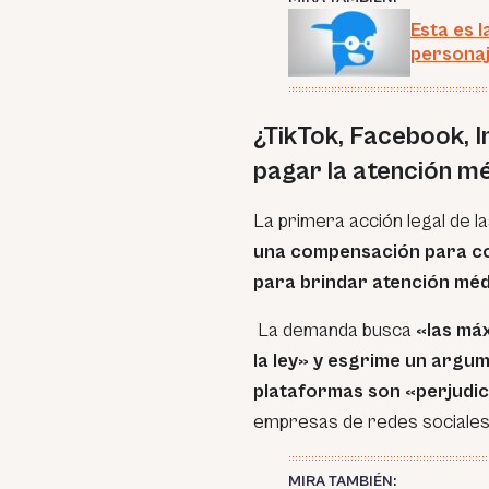
Esta es 
personaje
¿TikTok, Facebook, 
pagar la atención m
La primera acción legal de l
una compensación para co
para brindar atención mé
La demanda busca
«las máx
la ley» y esgrime un argum
plataformas son «perjudici
empresas de redes sociales h
MIRA TAMBIÉN: