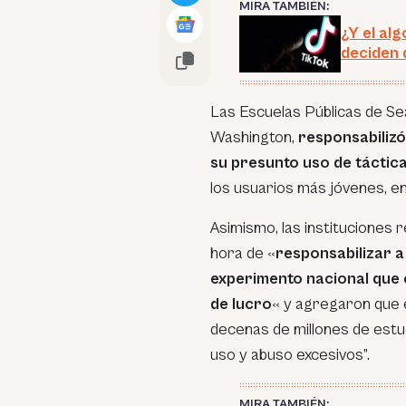
MIRA TAMBIÉN:
¿Y el al
deciden 
Las Escuelas Públicas de Sea
Washington,
responsabilizó
su presunto uso de táctic
los usuarios más jóvenes, en
Asimismo, las instituciones 
hora de
«
responsabilizar a
experimento nacional que 
de lucro
«
y agregaron que 
decenas de millones de est
uso y abuso excesivos”.
MIRA TAMBIÉN: