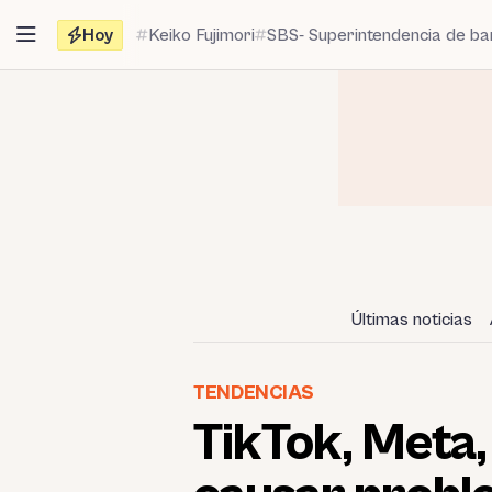
Saltar
Hoy
Keiko Fujimori
SBS- Superintendencia de b
al
contenido
Últimas noticias
TENDENCIAS
TikTok, Meta