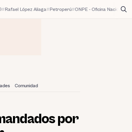
)
Rafael López Aliaga
Petroperú
ONPE - Oficina Nacional de
dades
Comunidad
emandados por