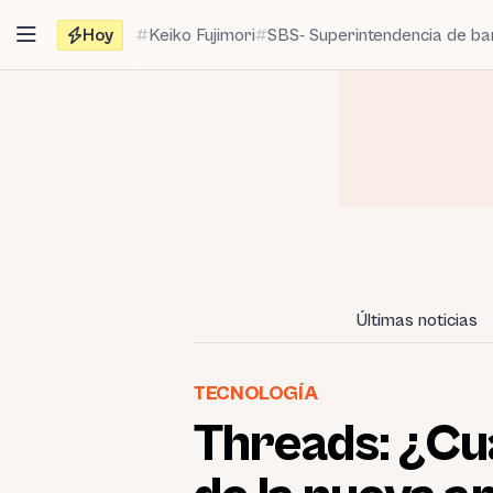
Saltar
Hoy
Keiko Fujimori
SBS- Superintendencia de b
al
contenido
Últimas noticias
TECNOLOGÍA
Threads: ¿Cuá