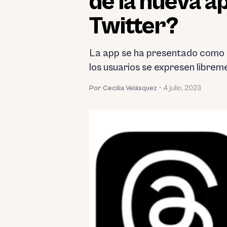
de la nueva a
Twitter?
La app se ha presentado como u
los usuarios se expresen libreme
Por Cecilia Velásquez
•
4 julio, 2023