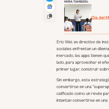
MIRA TAMBIÉN:
Día del M
Eric Wei, ex directivo de I
sociales enfrentan un dilema
mercado, las apps tienen qu
lado, para aprovechar el efe
primer lugar, construir sob
Sin embargo, esta estrategia
convertirse en una “superap
calificado como un revés par
intentan convertirse en una