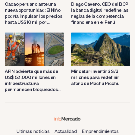
Diego Cavero, CEO del BCP:
Cacao peruano ante una
la banca digital redefine las
nueva oportunidad: El Niño
reglas de la competencia
podría impulsar los precios
financiera en el Perú
hasta US$10 mil por
tonelada
AFIN advierte que más de
Mincetur invertirá S/3
US$ 52,000 millones en
millones para redefinir
infraestructura
aforo de Machu Picchu
permanecen bloqueados
por trabas burocráticas en
el Perú
Últimas noticias
Actualidad
Emprendimientos