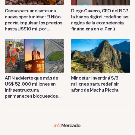
Diego Cavero, CEO del BCP:
Cacao peruano ante una
la banca digital redefine las
nueva oportunidad: El Niño
reglas de la competencia
podría impulsar los precios
financiera en el Perú
hasta US$10 mil por
tonelada
AFIN advierte que más de
Mincetur invertirá S/3
US$ 52,000 millones en
millones para redefinir
infraestructura
aforo de Machu Picchu
permanecen bloqueados
por trabas burocráticas en
el Perú