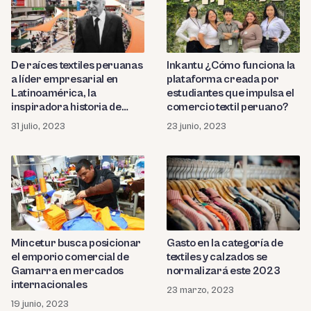
De raíces textiles peruanas
Inkantu ¿Cómo funciona la
a líder empresarial en
plataforma creada por
Latinoamérica, la
estudiantes que impulsa el
inspiradora historia de
comercio textil peruano?
José Said Saffie y Parque
31 julio, 2023
23 junio, 2023
Arauco
Gasto en la categoría de
Mincetur busca posicionar
textiles y calzados se
el emporio comercial de
normalizará este 2023
Gamarra en mercados
internacionales
23 marzo, 2023
19 junio, 2023