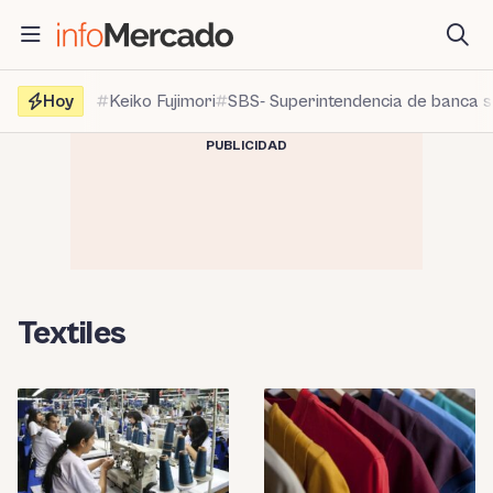
Saltar
al
contenido
Hoy
Keiko Fujimori
SBS- Superintendencia de banca 
PUBLICIDAD
Textiles