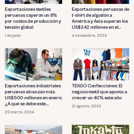
Exportaciones textiles
Exportaciones peruanas de
peruanas cayeron un 8%
t-shirt de algodón a
por costos de producción y
América y Asia superan los
tensión global
US$242 millones en el
2024
1 de junio
4 noviembre, 2024
Exportaciones industriales
TEXGO Confecciones: El
peruanas alcanzan más
negocio textil que apunta a
US$500 millones en enero:
crecer un 40% este año
¿A qué se debe este
21 agosto, 2023
crecimiento?
25 marzo, 2024