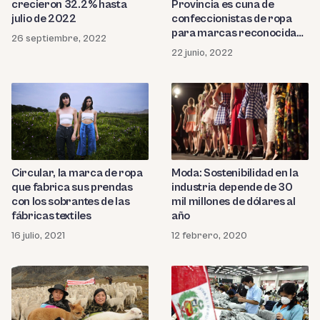
Provincia es cuna de
crecieron 32.2% hasta
confeccionistas de ropa
julio de 2022
para marcas reconocidas
26 septiembre, 2022
como Lacoste
22 junio, 2022
Circular, la marca de ropa
Moda: Sostenibilidad en la
que fabrica sus prendas
industria depende de 30
con los sobrantes de las
mil millones de dólares al
fábricas textiles
año
16 julio, 2021
12 febrero, 2020