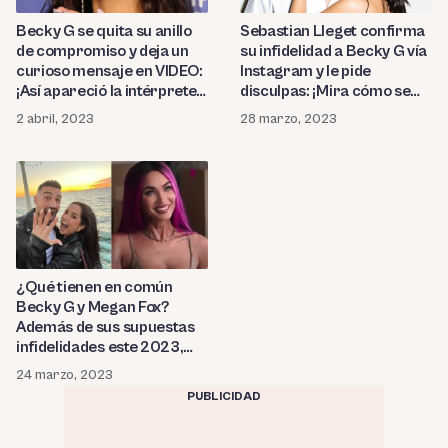
Becky G se quita su anillo
Sebastian Lleget confirma
de compromiso y deja un
su infidelidad a Becky G vía
curioso mensaje en VIDEO:
Instagram y le pide
¡Así apareció la intérprete
disculpas: ¡Mira cómo se
tras confirmarse que
vio la pareja en público
2 abril, 2023
28 marzo, 2023
Sebastian Lleget «la
unos días antes del
lastimó» siendo infiel!
escándalo! (FOTOS)
¿Qué tienen en común
Becky G y Megan Fox?
Además de sus supuestas
infidelidades este 2023,
ambas participaron en
24 marzo, 2023
esta película y te decimos
PUBLICIDAD
dónde verla