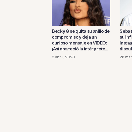
Becky G se quita su anillo de
Sebas
compromiso y deja un
su inf
curioso mensaje en VIDEO:
Instag
¡Así apareció la intérprete
discul
tras confirmarse que
la par
2 abril, 2023
28 mar
Sebastian Lleget «la
días a
lastimó» siendo infiel!
(FOT