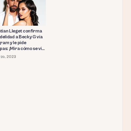
tian Lleget confirma
idelidad a Becky G vía
ram y le pide
pas: ¡Mira cómo se vio
eja en público unos
zo, 2023
ntes del escándalo!
OS)