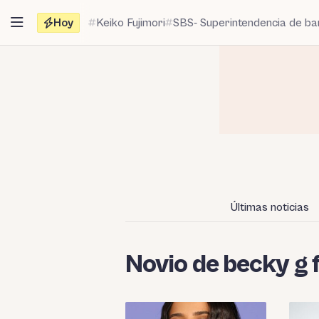
Saltar
Hoy
Keiko Fujimori
SBS- Superintendencia de b
al
contenido
Últimas noticias
Novio de becky g 