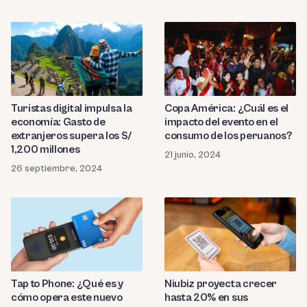
Turistas digital impulsa la
Copa América: ¿Cuál es el
economía: Gasto de
impacto del evento en el
extranjeros supera los S/
consumo de los peruanos?
1,200 millones
21 junio, 2024
26 septiembre, 2024
Niubiz proyecta crecer
Tap to Phone: ¿Qué es y
hasta 20% en sus
cómo opera este nuevo