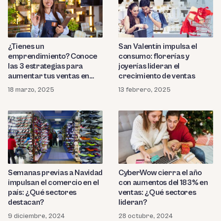
¿Tienes un
San Valentín impulsa el
emprendimiento? Conoce
consumo: florerías y
las 3 estrategias para
joyerías lideran el
aumentar tus ventas en
crecimiento de ventas
2025
18 marzo, 2025
13 febrero, 2025
Semanas previas a Navidad
CyberWow cierra el año
impulsan el comercio en el
con aumentos del 183% en
país: ¿Qué sectores
ventas: ¿Qué sectores
destacan?
lideran?
9 diciembre, 2024
28 octubre, 2024