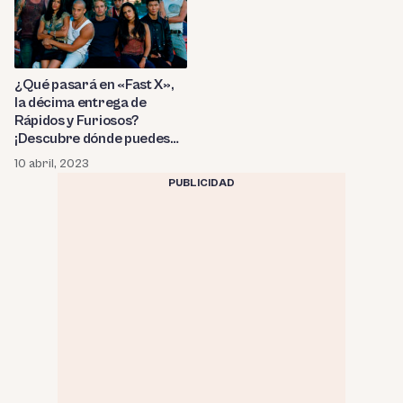
¿Qué pasará en «Fast X»,
la décima entrega de
Rápidos y Furiosos?
¡Descubre dónde puedes
ver la saga de carreras
10 abril, 2023
callejeras y acción en
PUBLICIDAD
orden cronológico!