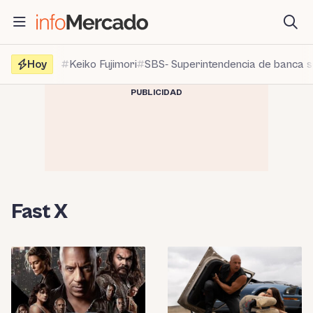
Saltar
al
contenido
Hoy
Keiko Fujimori
SBS- Superintendencia de banca 
PUBLICIDAD
Fast X