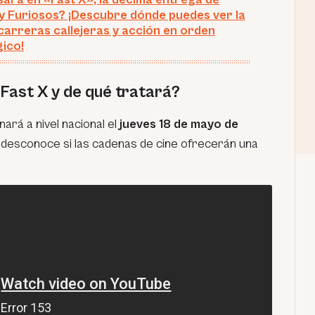
y Furiosos? ¡Descubre dónde puedes ver la
carreras callejeras y acción en orden
ico!
Fast X y de qué tratará?
ará a nivel nacional el
jueves 18 de mayo de
desconoce si las cadenas de cine ofrecerán una