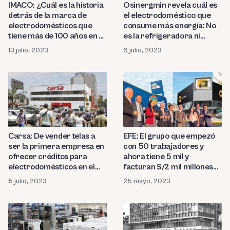
IMACO: ¿Cuál es la historia
Osinergmin revela cuál es
detrás de la marca de
el electrodoméstico que
electrodomésticos que
consume más energía: No
tiene más de 100 años en el
es la refrigeradora ni
Perú?
lavadora
13 julio, 2023
6 julio, 2023
Carsa: De vender telas a
EFE: El grupo que empezó
ser la primera empresa en
con 50 trabajadores y
ofrecer créditos para
ahora tiene 5 mil y
electrodomésticos en el
facturan S/2 mil millones
Perú
anuales
5 julio, 2023
25 mayo, 2023