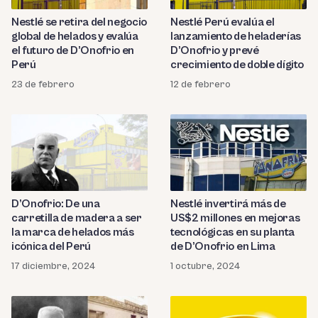
Nestlé se retira del negocio
Nestlé Perú evalúa el
global de helados y evalúa
lanzamiento de heladerías
el futuro de D’Onofrio en
D’Onofrio y prevé
Perú
crecimiento de doble dígito
23 de febrero
12 de febrero
D’Onofrio: De una
Nestlé invertirá más de
carretilla de madera a ser
US$2 millones en mejoras
la marca de helados más
tecnológicas en su planta
icónica del Perú
de D’Onofrio en Lima
17 diciembre, 2024
1 octubre, 2024