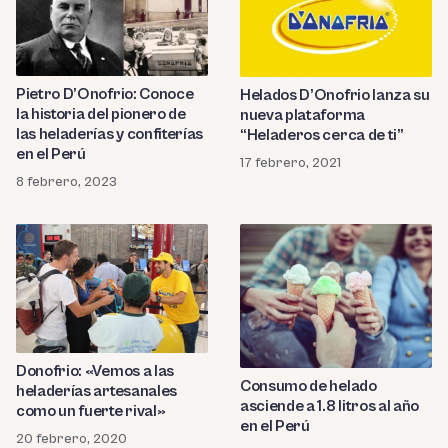
Pietro D’Onofrio: Conoce
Helados D’Onofrio lanza su
la historia del pionero de
nueva plataforma
las heladerías y confiterías
“Heladeros cerca de ti”
en el Perú
17 febrero, 2021
8 febrero, 2023
Donofrio: «Vemos a las
Consumo de helado
heladerías artesanales
asciende a 1.8 litros al año
como un fuerte rival»
en el Perú
20 febrero, 2020