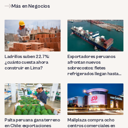
Más en Negocios
Ladrillos suben 22.7%:
Exportadores peruanos
¿cuánto cuesta ahora
afrontan nuevos
construir en Lima?
sobrecostos: fletes
refrigerados llegan hasta
US$7,000 por contenedor
Palta peruana gana terreno
Mallplaza compra ocho
en Chile: exportaciones
centros comerciales en