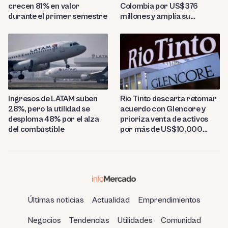
crecen 81% en valor
Colombia por US$376
durante el primer semestre
millones y amplía su
presencia regional
Ingresos de LATAM suben
Rio Tinto descarta retomar
28%, pero la utilidad se
acuerdo con Glencore y
desploma 48% por el alza
prioriza venta de activos
del combustible
por más de US$10,000
millones
Últimas noticias
Actualidad
Emprendimientos
Negocios
Tendencias
Utilidades
Comunidad