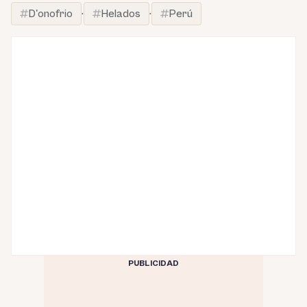
D'onofrio
·
Helados
·
Perú
PUBLICIDAD