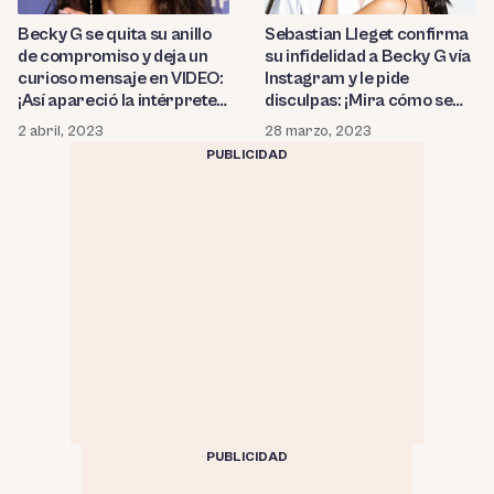
Becky G se quita su anillo
Sebastian Lleget confirma
de compromiso y deja un
su infidelidad a Becky G vía
curioso mensaje en VIDEO:
Instagram y le pide
¡Así apareció la intérprete
disculpas: ¡Mira cómo se
tras confirmarse que
vio la pareja en público
2 abril, 2023
28 marzo, 2023
Sebastian Lleget «la
unos días antes del
PUBLICIDAD
lastimó» siendo infiel!
escándalo! (FOTOS)
PUBLICIDAD