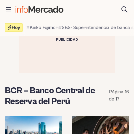
Saltar
al
contenido
Hoy
Keiko Fujimori
SBS- Superintendencia de banca 
PUBLICIDAD
BCR – Banco Central de
Página 16
Reserva del Perú
de 17