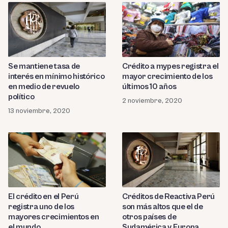
Se mantiene tasa de
Crédito a mypes registra el
interés en mínimo histórico
mayor crecimiento de los
en medio de revuelo
últimos 10 años
político
2 noviembre, 2020
13 noviembre, 2020
El crédito en el Perú
Créditos de Reactiva Perú
registra uno de los
son más altos que el de
mayores crecimientos en
otros países de
el mundo
Sudamérica y Europa