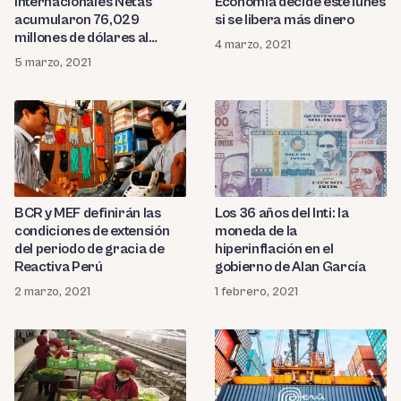
Internacionales Netas
Economía decide este lunes
acumularon 76,029
si se libera más dinero
millones de dólares al
4 marzo, 2021
cierre de febrero
5 marzo, 2021
BCR y MEF definirán las
Los 36 años del Inti: la
condiciones de extensión
moneda de la
del periodo de gracia de
hiperinflación en el
Reactiva Perú
gobierno de Alan García
2 marzo, 2021
1 febrero, 2021