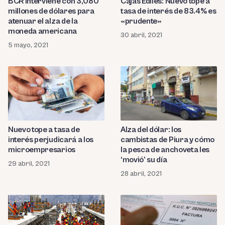
BCR interviene con 3,080
Cajas Ediles: Nuevo tope a
millones de dólares para
tasa de interés de 83.4% es
atenuar el alza de la
«prudente»
moneda americana
30 abril, 2021
5 mayo, 2021
Nuevo tope a tasa de
Alza del dólar: los
interés perjudicará a los
cambistas de Piura y cómo
microempresarios
la pesca de anchoveta les
‘movió’ su día
29 abril, 2021
28 abril, 2021