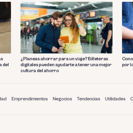
as
¿Planeas ahorrar para un viaje? Billeteras
Conoc
a del
digitales pueden ayudarte a tener una mejor
por l
cultura del ahorro
dad
Emprendimientos
Negocios
Tendencias
Utilidades
C