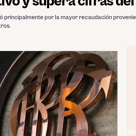
vo y supera cifras de
oró principalmente por la mayor recaudación proveni
tros.