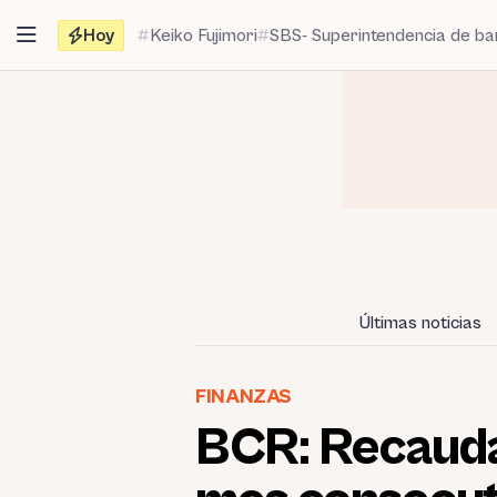
Saltar
Hoy
Keiko Fujimori
SBS- Superintendencia de b
al
contenido
Últimas noticias
FINANZAS
BCR: Recauda