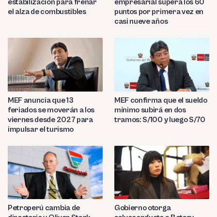
estabilización para frenar
empresarial supera los 60
el alza de combustibles
puntos por primera vez en
casi nueve años
MEF anuncia que 13
MEF confirma que el sueldo
feriados se moverán a los
mínimo subirá en dos
viernes desde 2027 para
tramos: S/100 y luego S/70
impulsar el turismo
Petroperú cambia de
Gobierno otorga