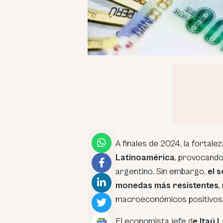
A finales de 2024, la fortalez
Latinoamérica
, provocando
argentino. Sin embargo,
el 
monedas más resistentes
,
macroeconómicos positivos
El economista jefe d
e Itaú 