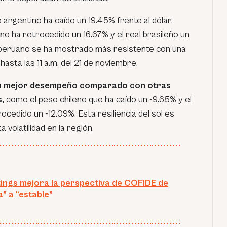
 argentino ha caído un 19.45% frente al dólar,
o ha retrocedido un 16.67% y el real brasileño un
l peruano se ha mostrado más resistente con una
asta las 11 a.m. del 21 de noviembre.
un mejor desempeño comparado con otras
s,
como el peso chileno que ha caído un -9.65% y el
cedido un -12.09%. Esta resiliencia del sol es
 volatilidad en la región.
tings mejora la perspectiva de COFIDE de
” a “estable”