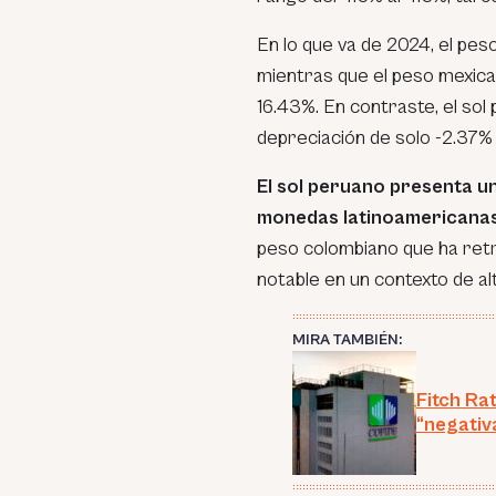
En lo que va de 2024, el peso
mientras que el peso mexican
16.43%. En contraste, el so
depreciación de solo -2.37% h
El sol peruano presenta 
monedas latinoamericana
peso colombiano que ha retro
notable en un contexto de alta
MIRA TAMBIÉN:
Fitch Ra
“negativa