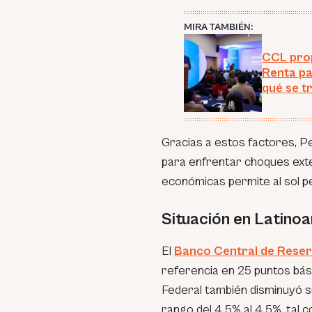
MIRA TAMBIÉN:
CCL prop
Renta pa
qué se t
Gracias a estos factores, P
para enfrentar choques ext
económicas permite al sol pe
Situación en Latino
El
Banco Central de Reser
referencia en 25 puntos bási
Federal también disminuyó s
rango del 4.5% al 4.5%, tal 