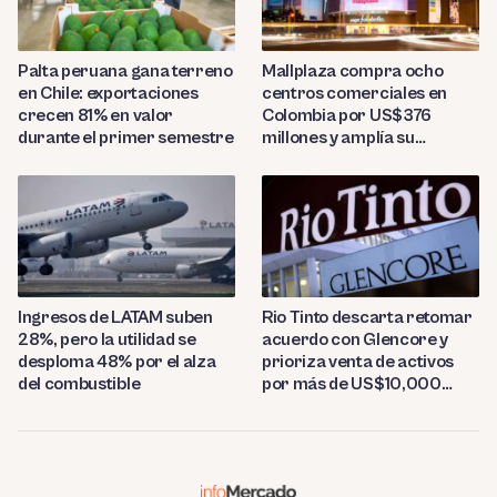
Palta peruana gana terreno
Mallplaza compra ocho
en Chile: exportaciones
centros comerciales en
crecen 81% en valor
Colombia por US$376
durante el primer semestre
millones y amplía su
presencia regional
Ingresos de LATAM suben
Rio Tinto descarta retomar
28%, pero la utilidad se
acuerdo con Glencore y
desploma 48% por el alza
prioriza venta de activos
del combustible
por más de US$10,000
millones