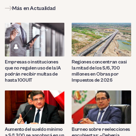
Más en Actualidad
Empresas o instituciones
Regiones concentran casi
que no regulen uso de la IA
la mitad de los S/6,700
podrán recibir multas de
millones en Obras por
hasta 100UIT
Impuestos de 2026
Aumento del sueldo mínimo
Burneo sobre reelecciones
a S/1,300 se aprobará en un
encubiertas: «Debería