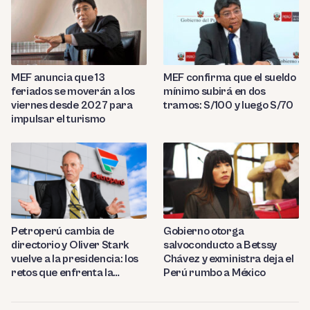
MEF anuncia que 13
MEF confirma que el sueldo
feriados se moverán a los
mínimo subirá en dos
viernes desde 2027 para
tramos: S/100 y luego S/70
impulsar el turismo
Petroperú cambia de
Gobierno otorga
directorio y Oliver Stark
salvoconducto a Betssy
vuelve a la presidencia: los
Chávez y exministra deja el
retos que enfrenta la
Perú rumbo a México
estatal