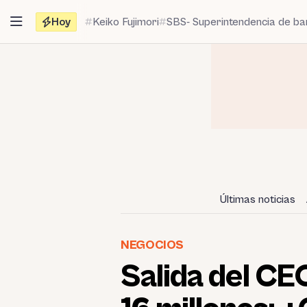
Saltar
Hoy
Keiko Fujimori
SBS- Superintendencia de b
al
contenido
Últimas noticias
NEGOCIOS
Salida del CE