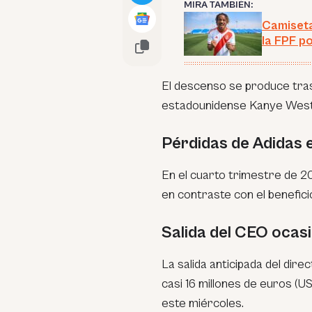
MIRA TAMBIÉN:
Camiset
la FPF p
El descenso se produce tras
estadounidense Kanye West, p
Pérdidas de Adidas 
En el cuarto trimestre de 20
en contraste con el benefici
Salida del CEO ocasi
La salida anticipada del dir
casi 16 millones de euros (U
este miércoles.