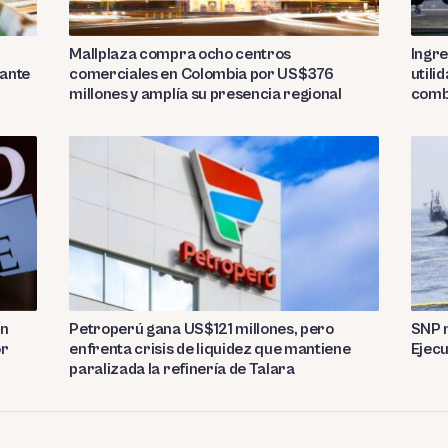
Mallplaza compra ocho centros
Ingre
rante
comerciales en Colombia por US$376
utili
millones y amplía su presencia regional
comb
on
Petroperú gana US$121 millones, pero
SNP r
or
enfrenta crisis de liquidez que mantiene
Ejecu
paralizada la refinería de Talara