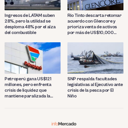
Ingresos de LATAM suben
Rio Tinto descarta retomar
28%, pero la utilidad se
acuerdo con Glencore y
desploma 48% por el alza
prioriza venta de activos
del combustible
por más de US$10,000
millones
Petroperú gana US$121
SNP respalda facultades
millones, pero enfrenta
legislativas al Ejecutivo ante
crisis de liquidez que
crisis de la pesca por El
mantiene paralizada la
Niño
refinería de Talara