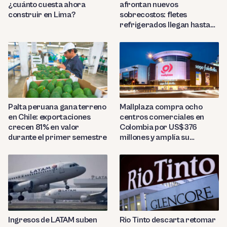
¿cuánto cuesta ahora
afrontan nuevos
construir en Lima?
sobrecostos: fletes
refrigerados llegan hasta
US$7,000 por contenedor
Palta peruana gana terreno
Mallplaza compra ocho
en Chile: exportaciones
centros comerciales en
crecen 81% en valor
Colombia por US$376
durante el primer semestre
millones y amplía su
presencia regional
Ingresos de LATAM suben
Rio Tinto descarta retomar