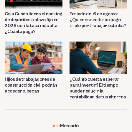
Caja Cusco lidera el ranking
Feriado del 6 de agosto:
de depósitos a plazo fijo en
¿Quiénes recibirán pago
2026 con la tasa más alta:
triple por trabajar este día?
¿Cuánto paga?
Hijos de trabajadores de
¿Cuánto cuesta esperar
construcción civil podrán
para invertir? El tiempo
acceder a becas
puede reducir la
rentabilidad de tus ahorros