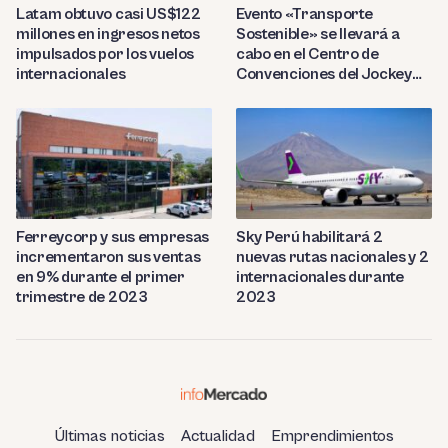
Latam obtuvo casi US$122
Evento «Transporte
millones en ingresos netos
Sostenible» se llevará a
impulsados por los vuelos
cabo en el Centro de
internacionales
Convenciones del Jockey
Club
Ferreycorp y sus empresas
Sky Perú habilitará 2
incrementaron sus ventas
nuevas rutas nacionales y 2
en 9% durante el primer
internacionales durante
trimestre de 2023
2023
Últimas noticias
Actualidad
Emprendimientos