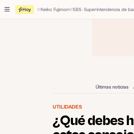
Saltar
Hoy
Keiko Fujimori
SBS- Superintendencia de b
al
contenido
Últimas noticias
UTILIDADES
¿Qué debes ha