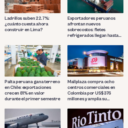
Ladrillos suben 22.7%:
Exportadores peruanos
¿cuánto cuesta ahora
afrontan nuevos
construir en Lima?
sobrecostos: fletes
refrigerados llegan hasta
US$7,000 por contenedor
Palta peruana gana terreno
Mallplaza compra ocho
en Chile: exportaciones
centros comerciales en
crecen 81% en valor
Colombia por US$376
durante el primer semestre
millones y amplía su
presencia regional