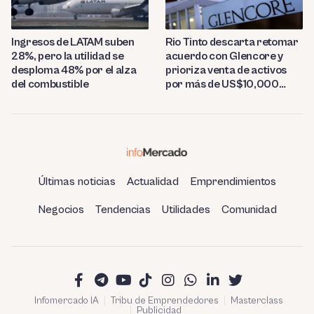
Ingresos de LATAM suben
Rio Tinto descarta retomar
28%, pero la utilidad se
acuerdo con Glencore y
desploma 48% por el alza
prioriza venta de activos
del combustible
por más de US$10,000
millones
Últimas noticias
Actualidad
Emprendimientos
Negocios
Tendencias
Utilidades
Comunidad
Infomercado IA
Tribu de Emprendedores
Masterclass
Publicidad