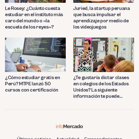
Le Rosey: ¿Cuánto cuesta
Juried, la startup peruana
estudiar en el instituto más
que busca impulsar el
caro del mundo o «la
aprendizaje por medio de
escuela de los reyes»?
los videojuegos
¿Cómo estudiar gratis en
¿Te gustaría dictar clases
Perú? MTPE lanzó 50
en colegios de los Estados
cursos con certificación
Unidos? La siguiente
información te puede
interesar