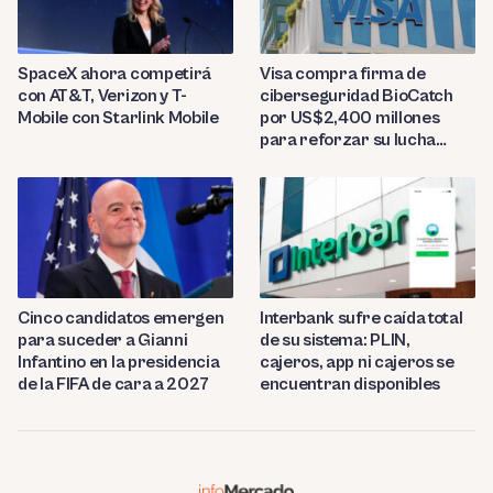
SpaceX ahora competirá
Visa compra firma de
con AT&T, Verizon y T-
ciberseguridad BioCatch
Mobile con Starlink Mobile
por US$2,400 millones
para reforzar su lucha
contra el fraude
Cinco candidatos emergen
Interbank sufre caída total
para suceder a Gianni
de su sistema: PLIN,
Infantino en la presidencia
cajeros, app ni cajeros se
de la FIFA de cara a 2027
encuentran disponibles