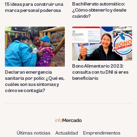
Bachillerato automático:
15 ideas para construir una
¿Cómo obtenerlo y desde
marca personal poderosa
cuándo?
Bono Alimentario 2023:
consulta con tu DNI si eres
Declaran emergencia
beneficiario
sanitaria por polio: ¿Qué es,
cuáles son sus síntomas y
cómo se contagia?
Últimas noticias
Actualidad
Emprendimientos