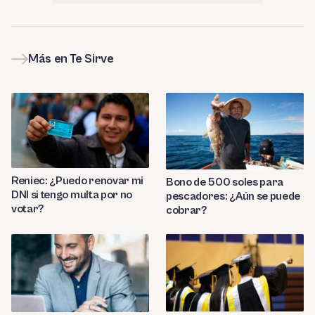
Más en Te Sirve
Reniec: ¿Puedo renovar mi
Bono de 500 soles para
DNI si tengo multa por no
pescadores: ¿Aún se puede
votar?
cobrar?