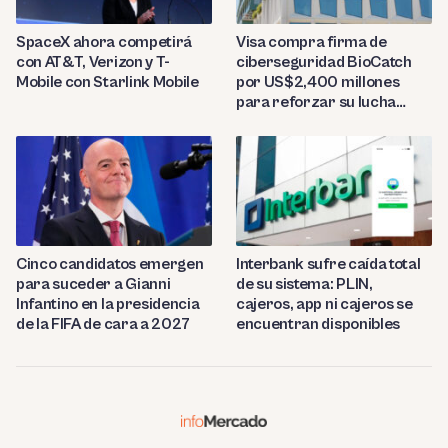
SpaceX ahora competirá
Visa compra firma de
con AT&T, Verizon y T-
ciberseguridad BioCatch
Mobile con Starlink Mobile
por US$2,400 millones
para reforzar su lucha
contra el fraude
Cinco candidatos emergen
Interbank sufre caída total
para suceder a Gianni
de su sistema: PLIN,
Infantino en la presidencia
cajeros, app ni cajeros se
de la FIFA de cara a 2027
encuentran disponibles