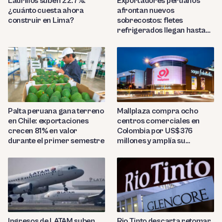
Ladrillos suben 22.7%:
Exportadores peruanos
¿cuánto cuesta ahora
afrontan nuevos
construir en Lima?
sobrecostos: fletes
refrigerados llegan hasta
US$7,000 por contenedor
Palta peruana gana terreno
Mallplaza compra ocho
en Chile: exportaciones
centros comerciales en
crecen 81% en valor
Colombia por US$376
durante el primer semestre
millones y amplía su
presencia regional
Ingresos de LATAM suben
Rio Tinto descarta retomar