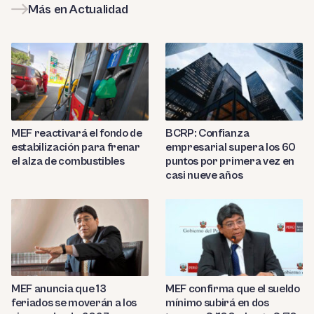
Más en Actualidad
MEF reactivará el fondo de
BCRP: Confianza
estabilización para frenar
empresarial supera los 60
el alza de combustibles
puntos por primera vez en
casi nueve años
MEF anuncia que 13
MEF confirma que el sueldo
feriados se moverán a los
mínimo subirá en dos