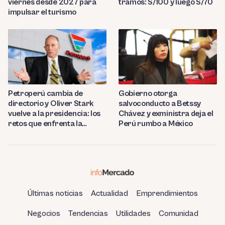
viernes desde 2027 para
tramos: S/100 y luego S/70
impulsar el turismo
Petroperú cambia de
Gobierno otorga
directorio y Oliver Stark
salvoconducto a Betssy
vuelve a la presidencia: los
Chávez y exministra deja el
retos que enfrenta la
Perú rumbo a México
estatal
Últimas noticias
Actualidad
Emprendimientos
Negocios
Tendencias
Utilidades
Comunidad