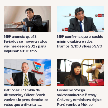
MEF anuncia que 13
MEF confirma que el sueldo
feriados se moverán a los
mínimo subirá en dos
viernes desde 2027 para
tramos: S/100 y luego S/70
impulsar el turismo
Petroperú cambia de
Gobierno otorga
directorio y Oliver Stark
salvoconducto a Betssy
vuelve a la presidencia: los
Chávez y exministra deja el
retos que enfrenta la
Perú rumbo a México