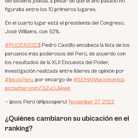
del sistema judicial, a pesar de que el año pasado no
figuraba entre los 10 primeros lugares.
En el cuarto lugar está el presidente del Congreso,
José Williams, con 52%.
#PODER2022
| Pedro Castillo encabeza la lista de los
peruanos más poderosos del Perú, de acuerdo con
los resultados de la XLII Encuesta del Poder,
investigación realizada entre líderes de opinión por
#IpsosPeru
, por encargo de
@SEMANAeconomica
.
pic.twitter.com/DiZuQJkkwn
— Ipsos Perú (@ipsosperu)
November 27, 2022
¿Quiénes cambiaron su ubicación en el
ranking?