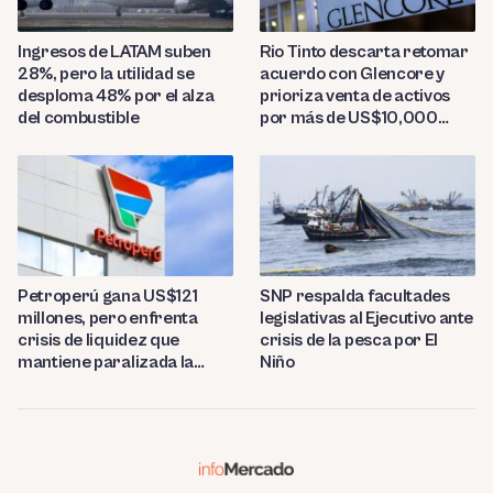
Ingresos de LATAM suben
Rio Tinto descarta retomar
28%, pero la utilidad se
acuerdo con Glencore y
desploma 48% por el alza
prioriza venta de activos
del combustible
por más de US$10,000
millones
Petroperú gana US$121
SNP respalda facultades
millones, pero enfrenta
legislativas al Ejecutivo ante
crisis de liquidez que
crisis de la pesca por El
mantiene paralizada la
Niño
refinería de Talara