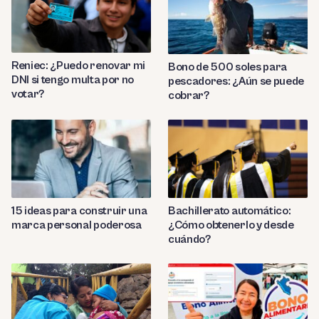
Reniec: ¿Puedo renovar mi
Bono de 500 soles para
DNI si tengo multa por no
pescadores: ¿Aún se puede
votar?
cobrar?
Bachillerato automático:
15 ideas para construir una
¿Cómo obtenerlo y desde
marca personal poderosa
cuándo?