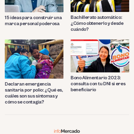
Bachillerato automático:
15 ideas para construir una
¿Cómo obtenerlo y desde
marca personal poderosa
cuándo?
Bono Alimentario 2023:
consulta con tu DNI si eres
Declaran emergencia
beneficiario
sanitaria por polio: ¿Qué es,
cuáles son sus síntomas y
cómo se contagia?