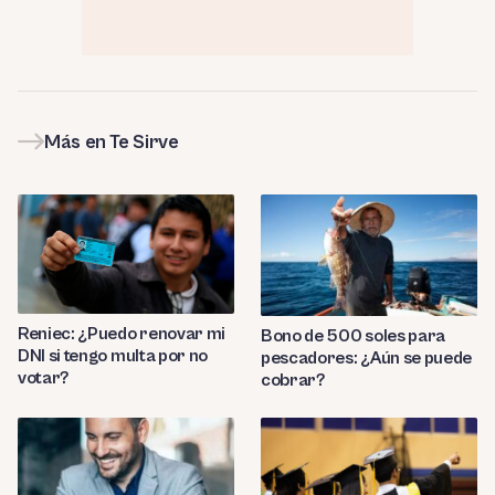
Más en Te Sirve
Reniec: ¿Puedo renovar mi
Bono de 500 soles para
DNI si tengo multa por no
pescadores: ¿Aún se puede
votar?
cobrar?