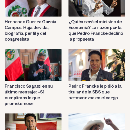
Hernando Guerra García
¿Quién será el ministro de
Campos: Hoja de vida,
Economía? La razón por la
biografía, perfil y del
que Pedro Francke declinó
congresista
la propuesta
Francisco Sagasti en su
Pedro Francke le pidió a la
último mensaje: «Sí
titular de la SBS que
cumplimos lo que
permanezca en el cargo
prometemos»