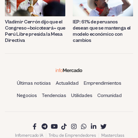
Vladimir Cerrón dijo que el
IEP: 61% de peruanos
Congreso «boicoteará» que
desean que se mantenga el
Perú Libre presida la Mesa
modelo económico con
Directiva
cambios
Últimas noticias
Actualidad
Emprendimientos
Negocios
Tendencias
Utilidades
Comunidad
Infomercado IA
Tribu de Emprendedores
Masterclass