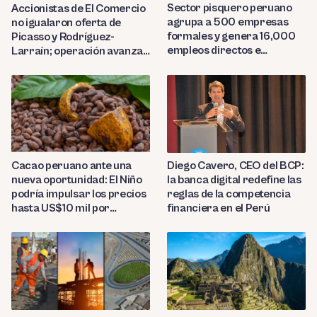
Sector pisquero peruano
Accionistas de El Comercio
agrupa a 500 empresas
no igualaron oferta de
formales y genera 16,000
Picasso y Rodríguez-
empleos directos e
Larraín; operación avanza
indirectos
hacia Indecopi
Diego Cavero, CEO del BCP:
Cacao peruano ante una
la banca digital redefine las
nueva oportunidad: El Niño
reglas de la competencia
podría impulsar los precios
financiera en el Perú
hasta US$10 mil por
tonelada