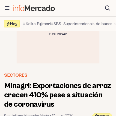
Saltar
al
contenido
Hoy
Keiko Fujimori
SBS- Superintendencia de banca 
PUBLICIDAD
SECTORES
Minagri: Exportaciones de arroz
crecen 410% pese a situación
de coronavirus
Por Jullianni Namuche Mego
•
17 junio, 2020
1 minuto