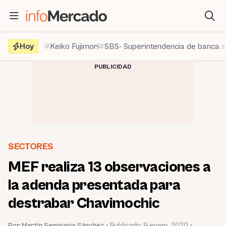
Saltar
al
contenido
Hoy
Keiko Fujimori
SBS- Superintendencia de banca 
PUBLICIDAD
SECTORES
MEF realiza 13 observaciones a
la adenda presentada para
destrabar Chavimochic
Por Martín Seminario Sánchez
•
Publicado:
9 enero, 2020
•