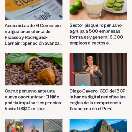
Sector pisquero peruano
Accionistas de El Comercio
agrupa a 500 empresas
no igualaron oferta de
formales y genera 16,000
Picasso y Rodríguez-
empleos directos e
Larraín; operación avanza
indirectos
hacia Indecopi
Diego Cavero, CEO del BCP:
Cacao peruano ante una
la banca digital redefine las
nueva oportunidad: El Niño
reglas de la competencia
podría impulsar los precios
financiera en el Perú
hasta US$10 mil por
tonelada