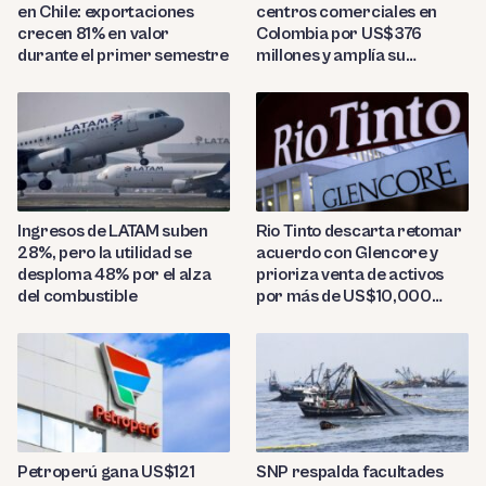
en Chile: exportaciones
centros comerciales en
crecen 81% en valor
Colombia por US$376
durante el primer semestre
millones y amplía su
presencia regional
Ingresos de LATAM suben
Rio Tinto descarta retomar
28%, pero la utilidad se
acuerdo con Glencore y
desploma 48% por el alza
prioriza venta de activos
del combustible
por más de US$10,000
millones
Petroperú gana US$121
SNP respalda facultades