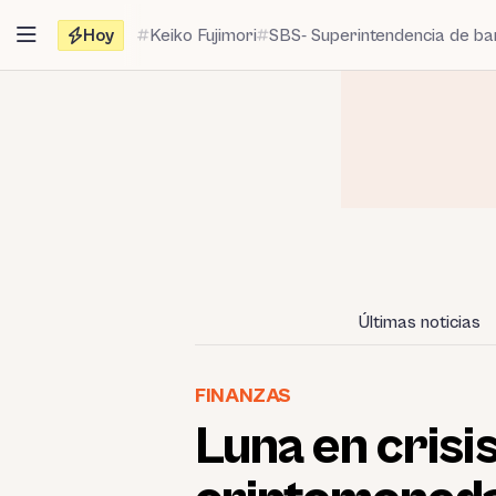
Saltar
Hoy
Keiko Fujimori
SBS- Superintendencia de b
al
contenido
Últimas noticias
FINANZAS
Luna en crisis