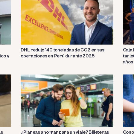
DHL redujo 140 toneladas de CO2 en sus
Caja 
ico y
operaciones en Perú durante 2025
tarje
años
as
¿Planeas ahorrar para un viaje? Billeteras
Conoc