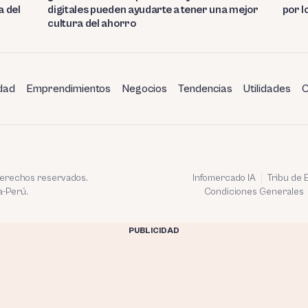
a del
digitales pueden ayudarte a tener una mejor
por l
cultura del ahorro
dad
Emprendimientos
Negocios
Tendencias
Utilidades
C
 derechos reservados.
Infomercado IA
Tribu de
a-Perú.
Condiciones Generales
PUBLICIDAD