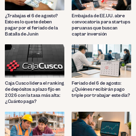
¿Trabajas el 6 de agosto?
Embajada de EE.UU. abre
Esto es lo que te deben
convocatoria para startups
pagar por el feriado de la
peruanas que buscan
Batalla de Junín
captar inversión
Caja Cusco lidera el ranking
Feriado del 6 de agosto:
de depósitos a plazo fijo en
¿Quiénes recibirán pago
2026 con la tasa más alta:
triple por trabajar este día?
¿Cuánto paga?