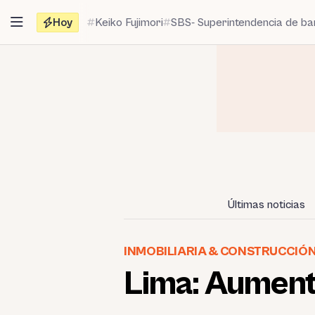
Saltar
Hoy
Keiko Fujimori
SBS- Superintendencia de b
al
contenido
Últimas noticias
INMOBILIARIA & CONSTRUCCIÓ
Lima: Aumenta